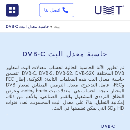
اتصل بنا
بيت
»
حاسبة معدل البت DVB-C
حاسبة معدل البت DVB-C
تم تطوير الآلة الحاسبة الحالية لحساب معدلات البت لمعايير
DVB المختلفة: DVB-C، DVB-S، DVB-S2، DVB-S2X. تتضمن
حاسبة معدل البت هذه المعلمات التالية: الكوكبة، إطار FEC
وFEC، عامل التدحرج، معدل الترميز، المطابق لمعيار DVB
المختار. نتيجة الحساب هي: معدلات بت brutto وnetto، وعرض
النطاق الترددي المشغول والقمر الصناعي، والأهم من ذلك،
إمكانية التحليل، بناءً على معدل البت المحسوب، لعدد قنوات
HD وSD التي يمكن تضمينها في البث.
DVB-C