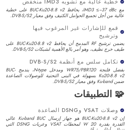
خطية عالية مع تشويه IMD3 منخفض
مع IMD3 ≤−37 dBc، يحافظ BUC-Ku20-8.8 v2 على خطية
عالية من أجل تجميع الحوامل الكثيف وفق معيار DVB-S/S2.
قمع للإشارات غير المرغوب فيها
وترشيح
يضمن ترشيح RF المدمج أن يحافظ BUC-Ku20-8.8 v2 على
طيف خرج نظيف، وهو أمر بالغ الأهمية لشبكات DVB-S/S2.
تكامل سلس مع أنظمة DVB-S/S2
بفضل فلنجة WR75/PBR120 ومدخل N-type، يندمج BUC-
Ku20-8.8 v2 بسهولة في البنى التحتية للوصولات الصاعدة
ضمن Ku-band وفق معيار DVB-S/S2.
🧩 التطبيقات
وصلات VSAT وDSNG الصاعدة
إن BUC-Ku20-8.8 v2 هو جهاز إرسال Ku-band BUC عالي
القدرة بقدرة 20 W لمحطات VSAT وعربات DSNG التي
تتطلب أداءً موثوقًا.