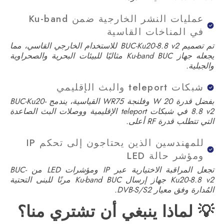
عمليات النشر الخارجية ضمن Ku-band
في المناخات القاسية
تم تصميم BUC-Ku20-8.8 v2 للاستخدام الخارجي القاسي، مما
يجعله جهاز Ku-band BUC مثاليًا للبيئات البحرية والصحراوية
والجبلية.
شبكات teleport والبث الإقليمي
بفضل قدرة 20 W وفلنجة WR75 القياسية، يندمج BUC-Ku20-
8.8 v2 في شبكات teleport الإقليمية ووصلات البث الصاعدة
التي تتطلب قدرة RF أعلى.
للمهندسين الذين يحتاجون إلى تحكم IP
ومؤشر حالة LED
تجعل المراقبة الاختيارية عبر IP ومؤشرات LED من BUC-
Ku20-8.8 v2 جهاز إرسال Ku-band BUC مرنًا للبنى التحتية
المُدارة وفق معيار DVB-S/S2.
💡 لماذا ينبغي أن تشتري منا؟