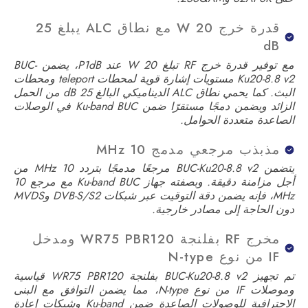
قدرة خرج 20 W مع نطاق ALC يبلغ 25
dB
مع توفير قدرة خرج RF تبلغ 20 W عند P1dB، يضمن BUC-
Ku20-8.8 v2 مستويات إشارة قوية لمحطات teleport ومحطات
البث. كما يحمي نطاق ALC الديناميكي البالغ 25 dB من الحمل
الزائد ويضمن دمجًا مستقرًا ضمن Ku-band BUC في الوصلات
الصاعدة متعددة الحوامل.
مذبذب مرجعي مدمج 10 MHz
يتضمن BUC-Ku20-8.8 v2 مرجعًا مدمجًا بتردد 10 MHz من
أجل مزامنة دقيقة. وبصفته جهاز Ku-band BUC مع مرجع 10
MHz، فإنه يضمن دقة التوقيت عبر شبكات DVB-S/S2 وMVDS
دون الحاجة إلى مصادر خارجية.
مخرج RF بفلنجة WR75 PBR120 ومدخل
IF من نوع N-type
تم تجهيز BUC-Ku20-8.8 v2 بفلنجة WR75 PBR120 قياسية
وموصلات IF من نوع N-type، مما يضمن التوافق مع البنى
الاحترافية للوصولات الصاعدة ضمن Ku-band وشبكات إعادة