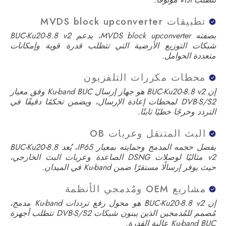
تطبيقات MVDS block upconverter
بصفته MVDS block upconverter، يدعم BUC-Ku20-8.8 v2
شبكات التوزيع الأرضية التي تتطلب قدرة قوية وإمكانات
متعددة الحوامل.
محطات مكررات التلفزيون
إن BUC-Ku20-8.8 v2 هو جهاز إرسال Ku-band BUC وفق معيار
DVB-S/S2 لمحطات إعادة الإرسال، ويضمن تحكمًا دقيقًا في
التردد وخرجًا خطيًا ثابتًا.
البث المتنقل وعربات OB
بفضل حجمه المدمج وحمايته بمعيار IP65، يُعد BUC-Ku20-8.8
v2 مثاليًا لوصلات DSNG الصاعدة وعربات البث الخارجي،
حيث يوفر إرسالًا مستقرًا ضمن Ku-band في الميدان.
مشاريع OEM ومُدمجي الأنظمة
إن BUC-Ku20-8.8 v2 هو محول رفع ترددات Ku-band مدمج،
مُصمم للمُدمجين الذين يبنون شبكات DVB-S/S2 تتطلب أجهزة
Ku-band BUC عالية القدرة.