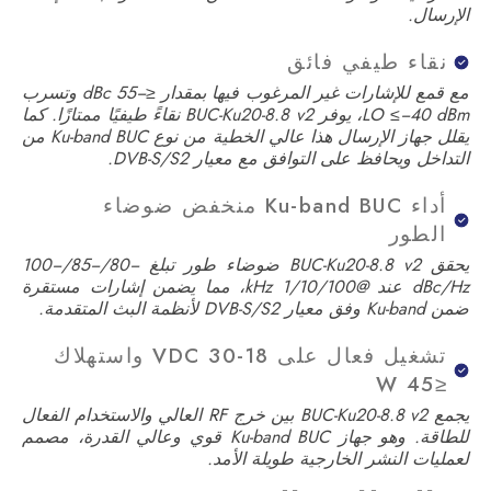
الإرسال.
نقاء طيفي فائق
مع قمع للإشارات غير المرغوب فيها بمقدار ≤−55 dBc وتسرب
LO ≤−40 dBm، يوفر BUC-Ku20-8.8 v2 نقاءً طيفيًا ممتازًا. كما
يقلل جهاز الإرسال هذا عالي الخطية من نوع Ku-band BUC من
التداخل ويحافظ على التوافق مع معيار DVB-S/S2.
أداء Ku-band BUC منخفض ضوضاء
الطور
يحقق BUC-Ku20-8.8 v2 ضوضاء طور تبلغ −80/−85/−100
dBc/Hz عند @1/10/100 kHz، مما يضمن إشارات مستقرة
ضمن Ku-band وفق معيار DVB-S/S2 لأنظمة البث المتقدمة.
تشغيل فعال على 18-30 VDC واستهلاك
≤45 W
يجمع BUC-Ku20-8.8 v2 بين خرج RF العالي والاستخدام الفعال
للطاقة. وهو جهاز Ku-band BUC قوي وعالي القدرة، مصمم
لعمليات النشر الخارجية طويلة الأمد.