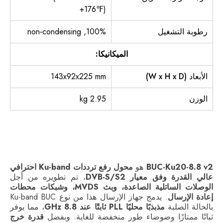
+176℉)
رطوبة التشغيل
100%, non‐condensing
الميكانيكا:
الأبعاد (W x H x D)
143x92x225 mm
الوزن
2.95 kg
BUC-Ku20-8.8 v2
هو
محول رفع ترددات Ku-band احترافي
عالي القدرة وفق معيار DVB-S/S2
، تم تطويره من أجل
الوصلات الساتلية الصاعدة، وبث MVDS، وشبكات محطات
إعادة الإرسال
. يدمج جهاز الإرسال هذا من نوع Ku-band BUC
بالحالة الصلبة
مذبذبًا محليًا PLL ثابتًا عند 8.8 GHz
، مما يوفر
ثباتًا ممتازًا وضوضاء طور منخفضة للغاية. وبفضل
قدرة خرج