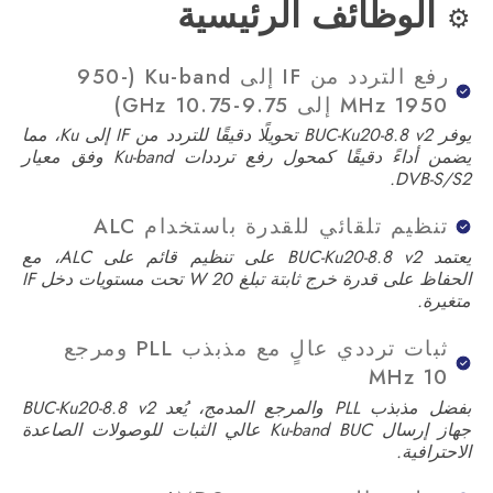
الوظائف الرئيسية
⚙️
رفع التردد من IF إلى Ku-band ‏(950-
1950 MHz إلى 9.75-10.75 GHz)
يوفر BUC-Ku20-8.8 v2 تحويلًا دقيقًا للتردد من IF إلى Ku، مما
يضمن أداءً دقيقًا كمحول رفع ترددات Ku-band وفق معيار
DVB-S/S2.
تنظيم تلقائي للقدرة باستخدام ALC
يعتمد BUC-Ku20-8.8 v2 على تنظيم قائم على ALC، مع
الحفاظ على قدرة خرج ثابتة تبلغ 20 W تحت مستويات دخل IF
متغيرة.
ثبات ترددي عالٍ مع مذبذب PLL ومرجع
10 MHz
بفضل مذبذب PLL والمرجع المدمج، يُعد BUC-Ku20-8.8 v2
جهاز إرسال Ku-band BUC عالي الثبات للوصولات الصاعدة
الاحترافية.