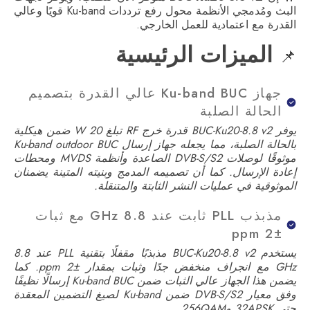
البث ومُدمجي الأنظمة محول رفع ترددات Ku-band قويًا وعالي
القدرة مع اعتمادية للعمل الخارجي.
الميزات الرئيسية
📌
جهاز Ku-band BUC عالي القدرة بتصميم
الحالة الصلبة
يوفر BUC-Ku20-8.8 v2 قدرة خرج RF تبلغ 20 W ضمن هيكلية
بالحالة الصلبة، مما يجعله جهاز إرسال Ku-band outdoor BUC
موثوقًا لوصلات DVB-S/S2 الصاعدة وأنظمة MVDS ومحطات
إعادة الإرسال. كما أن تصميمه المدمج وبنيته المتينة يضمنان
الموثوقية في عمليات النشر الثابتة والمتنقلة.
مذبذب PLL ثابت عند 8.8 GHz مع ثبات
±2 ppm
يستخدم BUC-Ku20-8.8 v2 مذبذبًا مقفلًا بتقنية PLL عند 8.8
GHz مع انجراف منخفض جدًا وثبات بمقدار ±2 ppm. كما
يضمن هذا الجهاز عالي الثبات ضمن Ku-band BUC إرسالًا نظيفًا
وفق معيار DVB-S/S2 ضمن Ku-band لصيغ التضمين المعقدة
حتى 32APSK و256QAM.