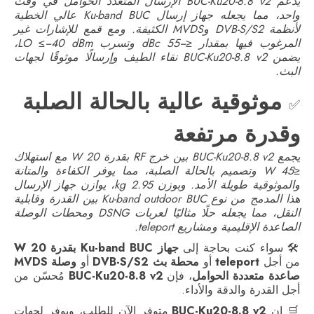
يدعم BUC-Ku20-8.8 v2 الإرسال المتعدد الحوامل في وقت
واحد، مما يجعله جهاز إرسال Ku-band BUC عالي الخطية
لأنظمة DVB-S/S2 وMVDS الكثيفة. ومع قمع للإشارات غير
المرغوب فيها بمقدار ≤−55 dBc وتسرب LO ≤−40 dBm،
يضمن BUC-Ku20-8.8 v2 نقاء الطيف وإرسالًا موثوقًا لجهات
البث.
موثوقية عالية بالحالة الصلبة
✅
وقدرة مرتفعة
يجمع BUC-Ku20-8.8 v2 بين خرج RF بقدرة 20 W مع استهلاك
≤45 W وتصميم بالحالة الصلبة، مما يوفر الكفاءة والمتانة
والموثوقية طويلة الأمد. وبوزن 2.95 kg، يوازن جهاز الإرسال
هذا المدمج من نوع Ku-band outdoor BUC بين القدرة وقابلية
النقل، مما يجعله حلًا مثاليًا لعربات DSNG ومحطات الوصلة
الصاعدة الإقليمية ومشاريع teleport.
🛠️ سواء كنت بحاجة إلى
جهاز Ku-band BUC بقدرة 20 W
من أجل
teleport
أو
محطة بث DVB-S/S2
أو
وصلة MVDS
صاعدة متعددة الحوامل
، فإن
BUC-Ku20-8.8 v2
مُحسّن من
أجل القدرة والدقة والأداء.
🛒 إن
BUC-Ku20-8.8 v2
متوفر الآن للطلب، ويوفر لجهات