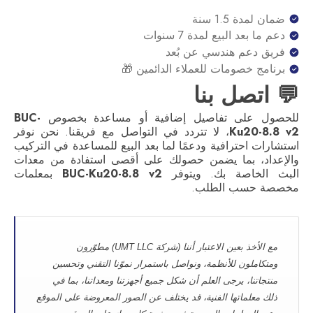
ضمان لمدة 1.5 سنة
دعم ما بعد البيع لمدة 7 سنوات
فريق دعم هندسي عن بُعد
برنامج خصومات للعملاء الدائمين 🎁
💬 اتصل بنا
للحصول على تفاصيل إضافية أو مساعدة بخصوص
BUC-
Ku20-8.8 v2
، لا تتردد في التواصل مع فريقنا. نحن نوفر
استشارات احترافية ودعمًا لما بعد البيع للمساعدة في التركيب
والإعداد، بما يضمن حصولك على أقصى استفادة من معدات
البث الخاصة بك. ويتوفر
BUC-Ku20-8.8 v2
بمعلمات
مخصصة حسب الطلب.
مع الأخذ بعين الاعتبار أننا (شركة UMT LLC) مطوّرون
ومتكاملون للأنظمة، ونواصل باستمرار نموّنا التقني وتحسين
منتجاتنا، يرجى العلم أن شكل جميع أجهزتنا ومعداتنا، بما في
ذلك معلماتها الفنية، قد يختلف عن الصور المعروضة على الموقع