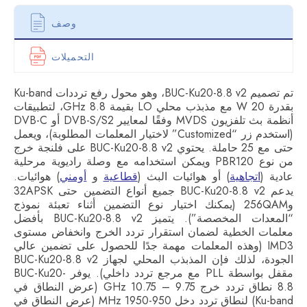
وصف
التحميلات
تم تصميم BUC-Ku20-8.8 v2، وهو محول رفع ترددات Ku-band
بقدرة 20 W مع مذبذب محلي LO بقيمة 8.8 GHz، لتطبيقات
أنظمة بث تلفزيون MVDS وفقًا لمعايير DVB-S/S2 أو DVB-C
(استخدم زر “Customized” لاختيار المعلمات المطلوبة)، ويعمل
حتى مع 25 حاملة. يحتوي BUC-Ku20-8.8 v2 على فلنجة خرج
من نوع PBR120 ويمكن استخدامه مع وصلة راديوية مرحلية
عادية (
اتجاهية
) أو هوائيات البث (
قطاعية
و
أومني
) هوائيات.
يدعم BUC-Ku20-8.8 v2 جميع أنواع التضمين حتى 32APSK
و256QAM (يمكنك اختيار نوع التضمين أثناء تعبئة نموذج
“المعدات المخصصة”). يتميز BUC-Ku20-8.8 v2 بأفضل
معلمات الخطية لضمان استقرار تردد الخرج وانخفاض مستوى
IMD3 (وهذه المعلمات مهمة جدًا للحصول على تضمين عالي
الجودة، لذلك فإن المذبذب المحلي لجهاز BUC-Ku20-8.8 v2
مقفل بواسطة PLL مع مرجع تردد داخلي). يوفر BUC-Ku20-
8.8 نطاق تردد خرج 9.75 – 10.75 GHz (عرض النطاق في
Ku-band) لنطاق تردد دخل 950-1950 MHz (عرض النطاق في