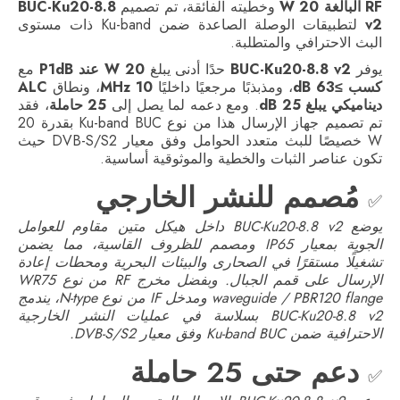
RF البالغة 20 W
وخطيته الفائقة، تم تصميم
BUC-Ku20-8.8
v2
لتطبيقات الوصلة الصاعدة ضمن Ku-band ذات مستوى
البث الاحترافي والمتطلبة.
يوفر
BUC-Ku20-8.8 v2
حدًا أدنى يبلغ
20 W عند P1dB
مع
كسب ≥63 dB
، ومذبذبًا مرجعيًا داخليًا
10 MHz
، ونطاق
ALC
ديناميكي يبلغ 25 dB
. ومع دعمه لما يصل إلى
25 حاملة
، فقد
تم تصميم جهاز الإرسال هذا من نوع Ku-band BUC بقدرة 20
W خصيصًا للبث متعدد الحوامل وفق معيار DVB-S/S2 حيث
تكون عناصر الثبات والخطية والموثوقية أساسية.
مُصمم للنشر الخارجي
✅
يوضع BUC-Ku20-8.8 v2 داخل هيكل متين مقاوم للعوامل
الجوية بمعيار IP65 ومصمم للظروف القاسية، مما يضمن
تشغيلًا مستقرًا في الصحارى والبيئات البحرية ومحطات إعادة
الإرسال على قمم الجبال. وبفضل مخرج RF من نوع WR75
waveguide / PBR120 flange ومدخل IF من نوع N-type، يندمج
BUC-Ku20-8.8 v2 بسلاسة في عمليات النشر الخارجية
الاحترافية ضمن Ku-band BUC وفق معيار DVB-S/S2.
دعم حتى 25 حاملة
✅