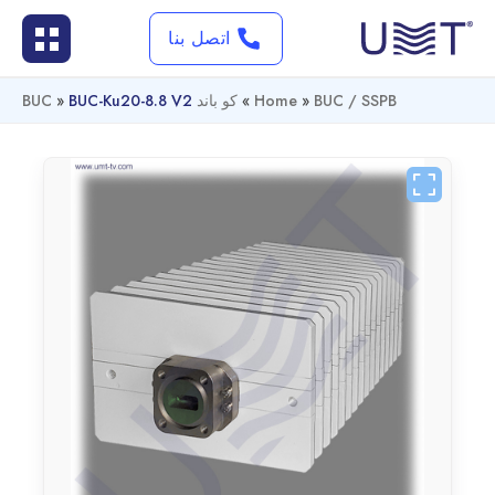
اتصل بنا
BUC / SSPB
»
Home
»
كو باند BUC
BUC-Ku20-8.8 V2
»