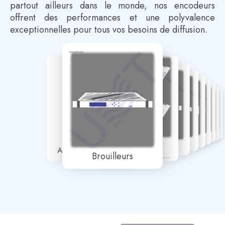
partout ailleurs dans le monde, nos encodeurs
offrent des performances et une polyvalence
exceptionnelles pour tous vos besoins de diffusion.
Streamers IP
Récepteurs
Multiplexeurs
Modulatrices
Mélangeurs
Distribution RF
Cartes DVB Pour
Convertisseurs
Amplificateurs UHF
Brouilleurs
Équipements TV
Professionnels