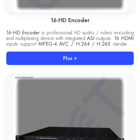
16-HD Encoder
16-HD Encoder
is professional HD audio / video encoding
and multiplexing device with integrated
ASI
outputs.
16 HDMI
inputs support
MPEG-4 AVC / H.264 / H.265
standards.
16-HD Encoder
can be used both for IP TV (
IP
output MPTS
/ SPTS) and as a part of head-end station.
Plus