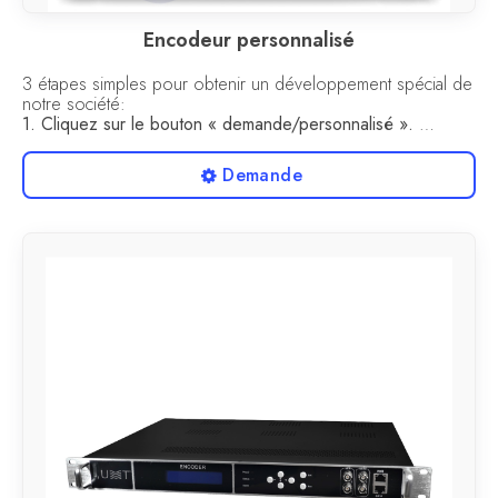
Encodeur personnalisé
3 étapes simples pour obtenir un développement spécial de
notre société:
1. Cliquez sur le bouton « demande/personnalisé ».
2. Remplissez les paramètres nécessaires.
3. Attendez notre réponse.
Demande
P.S. Nous vous répondrons dès que possible après le
traitement de la requête, conformément à nos heures
d’ouverture.