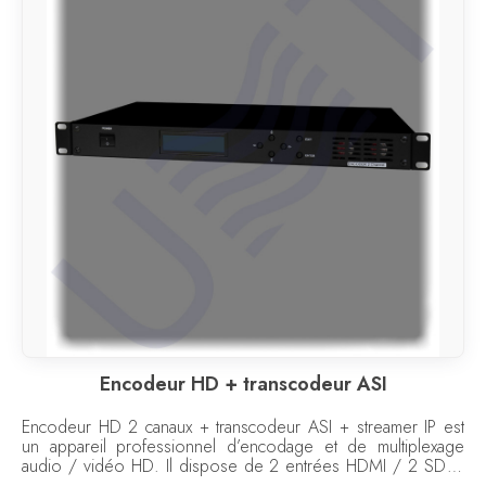
Encodeur HD + transcodeur ASI
Encodeur HD 2 canaux + transcodeur ASI + streamer IP est
un appareil professionnel d’encodage et de multiplexage
audio / vidéo HD. Il dispose de 2 entrées HDMI / 2 SDI /
2 CVBS / 2 ASI, prend en charge les algorithmes de