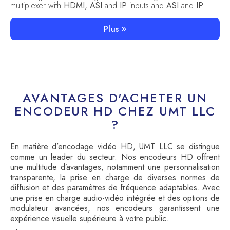
multiplexer with
HDMI, ASI
and
IP
inputs and
ASI
and
IP
outputs. 16-HD Encoder v2.0 supports
H.264 / H.265
codecs
. 16-HD Encoder v2.0 can be used both for IP TV (IP
Plus
output MPTS / SPTS) and as a part.
AVANTAGES D'ACHETER UN
ENCODEUR HD CHEZ UMT LLC
?
En matière d’encodage vidéo HD, UMT LLC se distingue
comme un leader du secteur. Nos encodeurs HD offrent
une multitude d’avantages, notamment une personnalisation
transparente, la prise en charge de diverses normes de
diffusion et des paramètres de fréquence adaptables. Avec
une prise en charge audio-vidéo intégrée et des options de
modulateur avancées, nos encodeurs garantissent une
expérience visuelle supérieure à votre public.