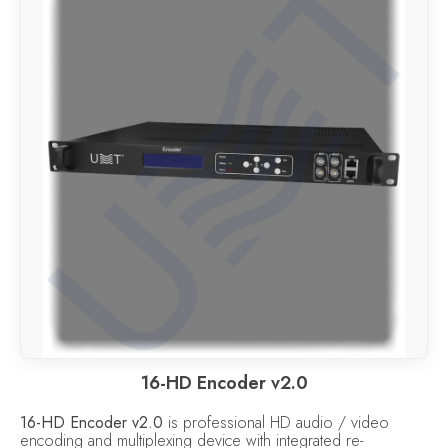
16-HD Encoder v2.0
16-HD Encoder v2.0
is professional HD audio / video
encoding and multiplexing device with integrated re-