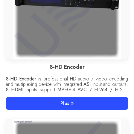
8-HD Encoder
8-HD Encoder
is professional HD audio / video encoding
and multiplexing device with integrated
ASI
input and outputs.
8 HDMI
inputs support
MPEG-4 AVC / H.264 / H.265
standards.
8-HD Encoder
can be used both for IP TV (
IP
output MPTS / SPTS) and as a part of head-end station.
Plus