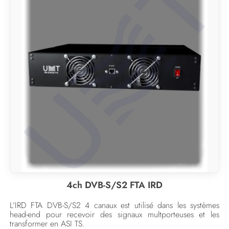
4ch DVB-S/S2 FTA IRD
L’IRD FTA DVB-S/S2 4 canaux est utilisé dans les systèmes
head-end pour recevoir des signaux multporteuses et les
transformer en ASI TS.