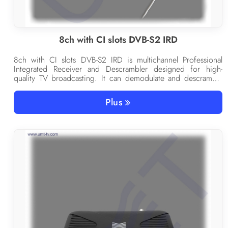
8ch with CI slots DVB-S2 IRD
8ch with CI slots DVB-S2 IRD is multichannel Professional
Integrated Receiver and Descrambler designed for high-
quality TV broadcasting. It can demodulate and descramble
up to 8 channels by integrated 8 DVB-S/S2 satellite tuners
with CI slots.
Plus