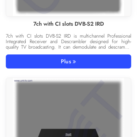
7ch with CI slots DVB-S2 IRD
7ch with CI slots DVB-S2 IRD is multichannel Professional
Integrated Receiver and Descrambler designed for high-
quality TV broadcasting. It can demodulate and descramble
up to 7 channels by integrated 7 DVB-S/S2 satellite tuners
with CI slots.
Plus