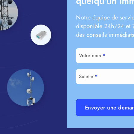
quelqu'un im
Notre équipe de servic
disponible 24h/24 et 7
des conseils immédiats
Votre nom
Sujette