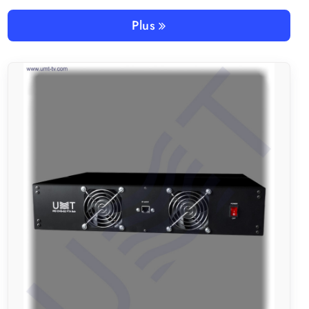
désembrouiller jusqu’à 8 chaînes grâce à ses 8 tuners satellite
DVB-S/S2 intégrés avec emplacements CI.
Plus