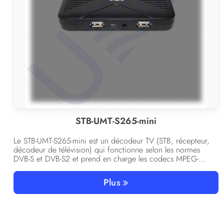
STB-UMT-S265-mini
Le STB-UMT-S265-mini est un décodeur TV (STB, récepteur,
décodeur de télévision) qui fonctionne selon les normes
DVB-S et DVB-S2 et prend en charge les codecs MPEG-
2/MPEG-4/H.264/HEVC/H.265, et dispose également d’un
emplacement pour carte à puce CA.
Plus