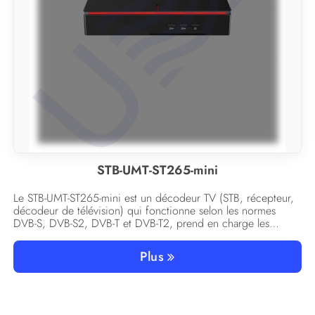
STB-UMT-ST265-mini
Le STB-UMT-ST265-mini est un décodeur TV (STB, récepteur,
décodeur de télévision) qui fonctionne selon les normes
DVB-S, DVB-S2, DVB-T et DVB-T2, prend en charge les
codecs MPEG-2/MPEG-4/H.264/HEVC/H.265 et dispose
également d’un emplacement pour carte à puce CA.
Plus