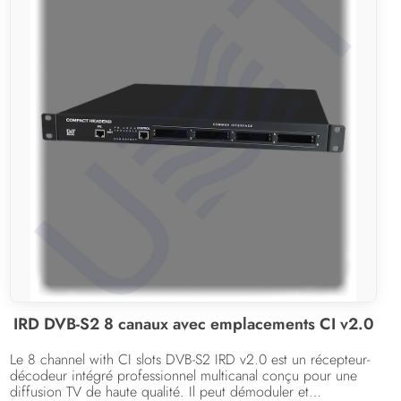
IRD DVB-S2 8 canaux avec emplacements CI v2.0
Le 8 channel with CI slots DVB-S2 IRD v2.0 est un récepteur-
décodeur intégré professionnel multicanal conçu pour une
diffusion TV de haute qualité. Il peut démoduler et