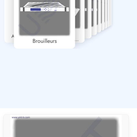
Streamers IP
Multiplexeurs
Modulatrices
Mélangeurs
Encodeurs
Distribution RF
Cartes DVB Pour
Convertisseurs
Amplificateurs UHF
Équipements TV
Brouilleurs
Professionnels