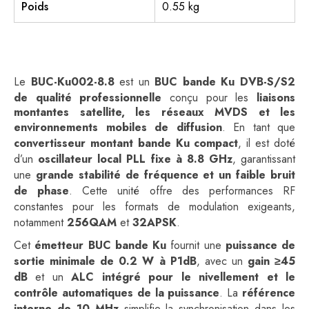
Poids
0.55 kg
Le
BUC-Ku002-8.8
est un
BUC bande Ku DVB-S/S2
de qualité professionnelle
conçu pour les
liaisons
montantes satellite, les réseaux MVDS et les
environnements mobiles de diffusion
. En tant que
convertisseur montant bande Ku compact
, il est doté
d’un
oscillateur local PLL fixe à 8.8 GHz
, garantissant
une
grande stabilité de fréquence et un faible bruit
de phase
. Cette unité offre des performances RF
constantes pour les formats de modulation exigeants,
notamment
256QAM
et
32APSK
.
Cet
émetteur BUC bande Ku
fournit une
puissance de
sortie minimale de 0.2 W à P1dB
, avec un
gain ≥45
dB
et un
ALC intégré pour le nivellement et le
contrôle automatiques de la puissance
. La
référence
interne de 10 MHz
simplifie la synchronisation dans les