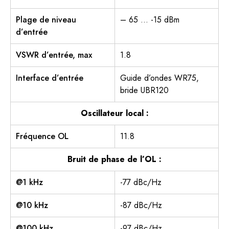
Plage de niveau
– 65 … -15 dBm
d’entrée
VSWR d’entrée, max
1.8
Interface d’entrée
Guide d’ondes WR75,
bride UBR120
Oscillateur local :
Fréquence OL
11.8
Bruit de phase de l’OL :
@1 kHz
-77 dBc/Hz
@10 kHz
-87 dBc/Hz
@100 kHz
-97 dBc/Hz