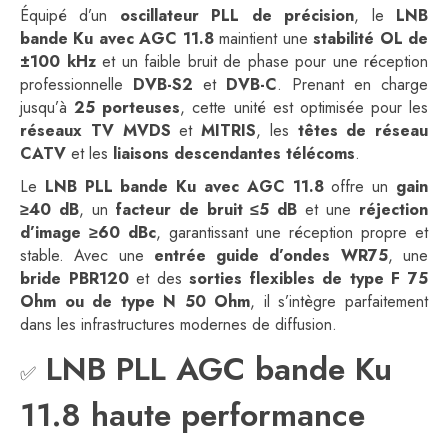
Équipé d’un
oscillateur PLL de précision
, le
LNB
bande Ku avec AGC 11.8
maintient une
stabilité OL de
±100 kHz
et un faible bruit de phase pour une réception
professionnelle
DVB-S2
et
DVB-C
. Prenant en charge
jusqu’à
25 porteuses
, cette unité est optimisée pour les
réseaux TV MVDS
et
MITRIS
, les
têtes de réseau
CATV
et les
liaisons descendantes télécoms
.
Le
LNB PLL bande Ku avec AGC 11.8
offre un
gain
≥40 dB
, un
facteur de bruit ≤5 dB
et une
réjection
d’image ≥60 dBc
, garantissant une réception propre et
stable. Avec une
entrée guide d’ondes WR75
, une
bride PBR120
et des
sorties flexibles de type F 75
Ohm ou de type N 50 Ohm
, il s’intègre parfaitement
dans les infrastructures modernes de diffusion.
LNB PLL AGC bande Ku
✅
11.8 haute performance