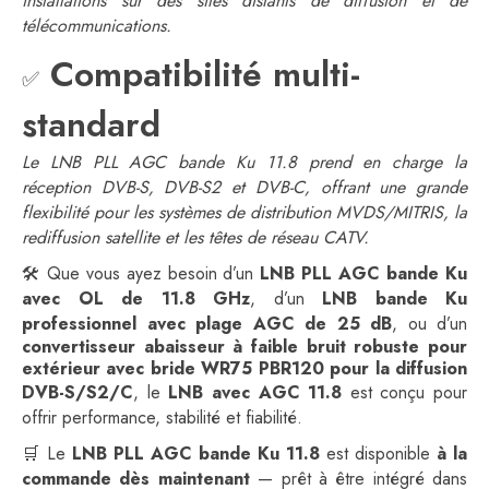
installations sur des sites distants de diffusion et de
télécommunications.
Compatibilité multi-
✅
standard
Le LNB PLL AGC bande Ku 11.8 prend en charge la
réception DVB-S, DVB-S2 et DVB-C, offrant une grande
flexibilité pour les systèmes de distribution MVDS/MITRIS, la
rediffusion satellite et les têtes de réseau CATV.
🛠️ Que vous ayez besoin d’un
LNB PLL AGC bande Ku
avec OL de 11.8 GHz
, d’un
LNB bande Ku
professionnel avec plage AGC de 25 dB
, ou d’un
convertisseur abaisseur à faible bruit robuste pour
extérieur avec bride WR75 PBR120 pour la diffusion
DVB-S/S2/C
, le
LNB avec AGC 11.8
est conçu pour
offrir performance, stabilité et fiabilité.
🛒 Le
LNB PLL AGC bande Ku 11.8
est disponible
à la
commande dès maintenant
— prêt à être intégré dans