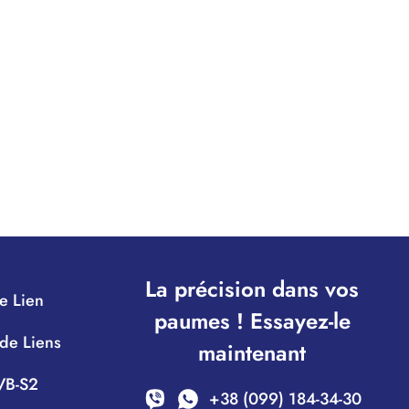
La précision dans vos
e Lien
paumes ! Essayez-le
 de Liens
maintenant
DVB-S2
+38 (099) 184-34-30