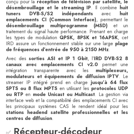
conçu pour la
réception de télévision par satellite, le
désembrouillage et le streaming IP
. Il combine
huit
tuners DVB-S/S2 indépendants
avec
huit
emplacements CI (Common Interface)
, permettant le
désembrouillage multiprogramme (MSD)
et un
traitement du signal haute performance. Prenant en charge
les types de modulation
QPSK, 8PSK et 16APSK
, cet
IRD assure un fonctionnement stable sur une large
plage
de fréquences d’entrée de 950 à 2150 MHz
.
Avec des
sorties ASI et IP 1 Gbit
, l’
IRD DVB-S2 8
canaux avec emplacements CI v2.0
permet une
intégration transparente avec les
multiplexeurs,
modulateurs et équipements de diffusion IPTV
. Le
streamer IP intégré prend en charge
jusqu’à 64 flux
SPTS ou 8 flux MPTS
en utilisant les
protocoles UDP
ou RTP
en
mode Unicast ou Multicast
. La gestion via
interface web et la compatibilité des emplacements CI avec
les principaux systèmes CAS le rendent idéal pour les
stations headend satellite professionnelles et les
centres de diffusion
.
Récepteur-décodeur
✅