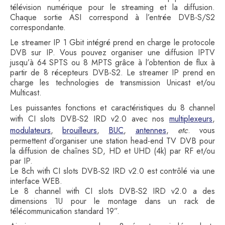
télévision numérique pour le streaming et la diffusion.
Chaque sortie ASI correspond à l’entrée DVB-S/S2
correspondante.
Le streamer IP 1 Gbit intégré prend en charge le protocole
DVB sur IP. Vous pouvez organiser une diffusion IPTV
jusqu’à 64 SPTS ou 8 MPTS grâce à l’obtention de flux à
partir de 8 récepteurs DVB-S2. Le streamer IP prend en
charge les technologies de transmission Unicast et/ou
Multicast.
Les puissantes fonctions et caractéristiques du 8 channel
with CI slots DVB-S2 IRD v2.0 avec nos
multiplexeurs
,
modulateurs
,
brouilleurs
,
BUC
,
antennes
,
etc
. vous
permettent d’organiser une station head-end TV DVB pour
la diffusion de chaînes SD, HD et UHD (4k) par RF et/ou
par IP.
Le 8ch with CI slots DVB-S2 IRD v2.0 est contrôlé via une
interface WEB.
Le 8 channel with CI slots DVB-S2 IRD v2.0 a des
dimensions 1U pour le montage dans un rack de
télécommunication standard 19”.